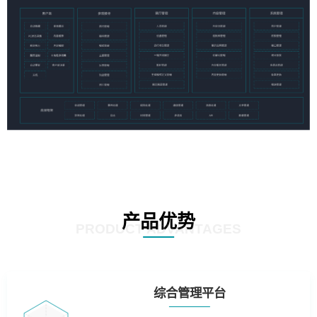
产品优势
PRODUCT ADVANTAGES
综合管理平台