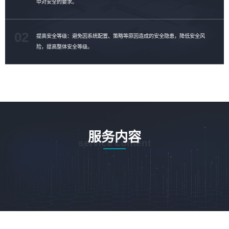
中对安全的要求。
02
提高安全等级：避免因系统配置、策略等原因造成的安全隐患，降低安全风
险，提高整体安全等级。
服务内容
service content