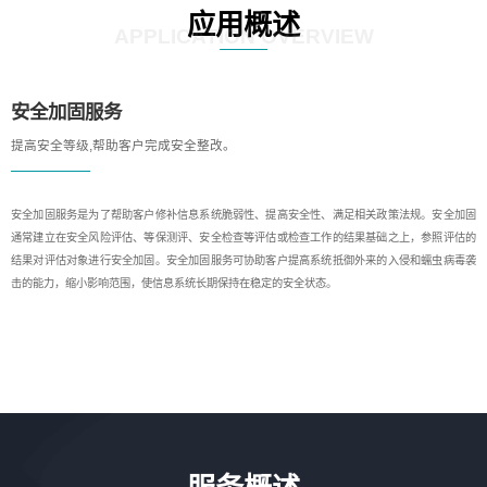
应用概述
APPLICATION OVERVIEW
安全加固服务
提高安全等级,帮助客户完成安全整改。
安全加固服务是为了帮助客户修补信息系统脆弱性、提高安全性、满足相关政策法规。安全加固
通常建立在安全风险评估、等保测评、安全检查等评估或检查工作的结果基础之上，参照评估的
结果对评估对象进行安全加固。安全加固服务可协助客户提高系统抵御外来的入侵和蠕虫病毒袭
击的能力，缩小影响范围，使信息系统长期保持在稳定的安全状态。