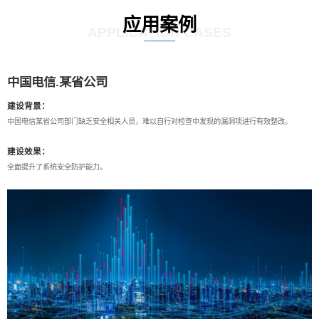
应用案例
APPLICATION CASES
中国电信.某省公司
建设背景：
中国电信某省公司部门缺乏安全相关人员，难以自行对检查中发现的漏洞项进行有效整改。
建设效果：
全面提升了系统安全防护能力。