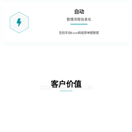
自动
管理流程信息化
告别手动Excel和纸质单据管理
客户价值
CUSTOMER VALUE
01
可溯源：建立流程闭环，各项工作的发起方、经办方、结束方、各个环节负责
人、事项明细，形成闭环，一目了然