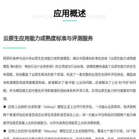
应用概述
APPLICATION OVERVIEW
云原生应用能力成熟度标准与评测服务
网思科技参与设计的云原生应用能力成熟度模型，通过中国通信标准化协会《云原生能力成熟度
模型 第4部分：电信行业IT业务系统》的立项成为行业标准。该模型横向涵盖了云原生能力的全生
命周期，纵向覆盖了云原生相关的各个领域，形成了一套完整的云原生化闭环评估体系。模型由
亲和度模型和成熟度模型构成，前者解决了“能不能”上云的问题，后者解决了上云“好不好”的问
题，并为模型建立起可量化评测和管理的指标体系和评测工具，实现云原生能力的可度量和可管
理。
◆ 应用上云前的“云亲和度”（Affinity）模型立足上云可行性评估，一方面从业务需求、技术架构
两个角度评估应用是否适合云原生改造和是否适合上云；另一方面从平台和组织流程两个能力维
度评估是否具备上云的实施能力，以作为该类应用能否上云的决策依据。
◆ 应用上云后的“云成熟度”（Maturity）模型立足上云后效能评估，覆盖七个能力子域、28个能