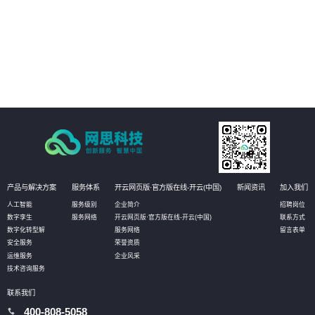
03
客户可以更加精准地定位业务系统中的瓶颈问题，发现性能瓶颈和资源瓶颈，
并从根本上解决问题，提升业务系统的可扩展性和效率。
04
客户可以更全面了解自身业务系统的优劣势和风险点，更好地制定合理的架构
设计和对策方案，在云原生程度上持续提升，提高业务系统的可靠性和稳定
性。
产品与解决方案
服务体系
开云网页版·官方版在线-开云(中国)
新闻资讯
加入我们
人工智能
服务级别
企业简介
招聘岗位
数字孪生
服务网络
开云网页版·官方版在线-开云(中国)
联系方式
数字化转型解
服务网络
留言表单
安全服务
荣誉资质
运维服务
企业风采
技术咨询服务
联系我们
400-808-5058