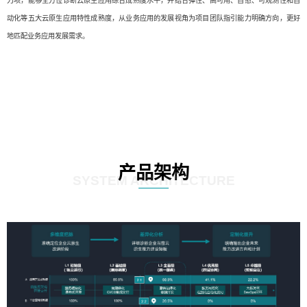
力项，能够全方位诊断云原生应用综合成熟度水平，并结合弹性、高可用、自愈、可观测性和自
动化等五大云原生应用特性成熟度，从业务应用的发展视角为项目团队指引能力明确方向，更好
地匹配业务应用发展需求。
产品架构
SYSTEM ARCHITECTURE