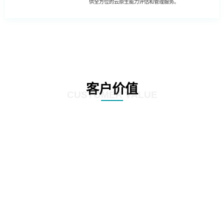
供全方位的云原生能力评估和管理服务。
客户价值
CUSTOMER VALUE
01
客户可以更全面地进行业务创新和升级，利用云原生能力提升业务系统的智能
化、数据化和数字化，推动业务创新和升级，提高企业的竞争力和市场占有
率。
02
客户可更全面了解自身业务系统的运维成本和流量成本，从而制定合理的成本
管理策略和投入计划，降低云上运行成本，并实现成本的可持续管理。