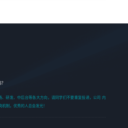
学能力;
案编写、项目申报方案编写；
6. 了解前端设计及后端开发, 可快速和同事对接工作;
2、人才队伍建设：完善SPL人才沉淀，积聚力量，为公司
7. 了解或熟悉 WebGL 及相关框架优先。
各省项目打单提供全面支撑。
任职要求：
1. 熟悉 Javascript, CSS, HTML, Vue, Git;
2. 熟悉 前端常用框架, 能独立完成设计给予的 UI 效果;
3. 有良好的代码习惯, 低级错误出现频率低;
4. 具备优秀的沟通和协调能力，能承受比较大的工作压力;
5. 自我驱动力强, 能自主学习新知识新技术, 并具有较强的自
学能力;
6. 了解前端设计及后端开发, 可快速和同事对接工作;
吗？
7. 了解或熟悉 WebGL 及相关框架优先。
（岗位人员专职于行业应用解决方案、项目申报方案、投标
场、研发、中后台等各大方向，请同学们不要重复投递，公司 内
方案的策划编写）
岗机制，优秀的人总会发光！