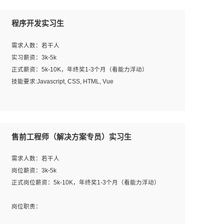
程序开发实习生
需求人数：若干人
实习薪资：3k-5k
正式薪资：5k-10K，年终奖1-3个月（看能力浮动）
技能要求:Javascript, CSS, HTML, Vue
工作职责：
1. 负责公司的前端项目的开发;
2. 负责公司已有项目的维护及迭代;
售前工程师（解决方案专员）实习生
工作要求:
需求人数：若干人
1. 熟悉 Javascript, CSS, HTML, Vue, Git;
岗位薪资：3k-5k
2. 熟悉前端常用框架, 能独立完成设计给予的 UI 效果;
正式岗位薪资：5k-10K，年终奖1-3个月（看能力浮动）
3. 有良好的代码习惯, 低级错误出现频率低;
4. 具备优秀的沟通和协调能力，能承受比较大的工作压力;
岗位职责：
5. 自我驱动力强, 能自主学习新知识新技术, 并具有较强的自
1、完成主要工作：项目解决方案策划与编写，项目投标方