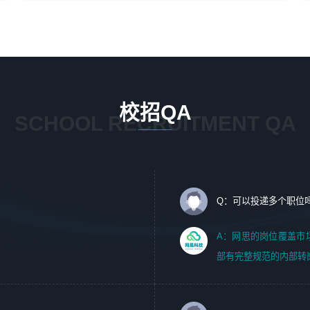
4、在剪辑上会思考，有一定编导思维；
1、 沟通客户需求，分析其实施的可行性，辅助项目经理完
5、踏实， 勤奋，愿意在工作中不断学习，提高自我；
成展示策划、设计；
6、能与同事友好相处。
2、 把握设计时间节点，控制设计进度，完成展示设计任
务；
3、配合平面设计师完成项目最终的整体汇报方案；参与项
目例会，项目完工总结报告，设计项目文件管理和资料库维
校招QA
护；
SCHOOL RECRUITMENT QA
4、 创新设计表现形式，优化流程、提高设计工作效率；
5、 设计内容包括但不限于：展厅/博物馆/展馆的规划与空
间设计，人机界面设计，标志及吉祥物设计，效果图后期处
理等。
Q：可以投递多个职位
岗位要求：
1、艺术设计类相关专业；（其中需求分析顾问不限专业）
A：网思的岗位覆盖市
2、热爱展览展示设计工作，熟悉行业动向，设计专业知识
部有完整规范的内部转
和产品专业知识；
3、具有良好的人际沟通、准确判断客户需求并执行的能
力、较强的团队合作能力和服务意识。