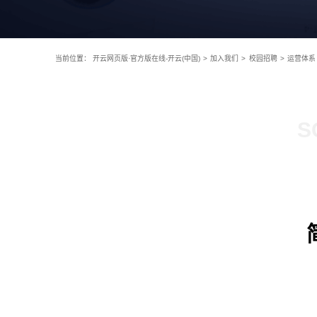
当前位置：
开云网页版·官方版在线-开云(中国)
>
加入我们
>
校园招聘
>
运营体系
S