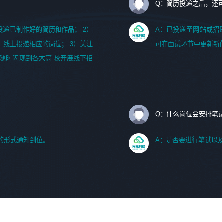
Q：简历投递之后，还
m，投递已制作好的简历和作品； 2）
A：已投递至网站或招
，线上投递相应的岗位； 3）关注
可在面试环节中更新新
随时闪现到各大高 校开展线下招
Q：什么岗位会安排笔
的形式通知到位。
A：是否要进行笔试以