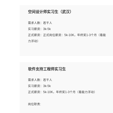
空间设计师实习生（武汉）
需求人数：若干人
实习薪资：3k-5k
正式薪资：正式岗位薪资：5k-10K，年终奖1-3个月（看能
力浮动）
岗位职责：
1、 沟通客户需求，分析其实施的可行性，辅助项目经理完
成展示策划、设计；
软件支持工程师实习生
2、 把握设计时间节点，控制设计进度，完成展示设计任
务；
需求人数：若干人
3、配合平面设计师完成项目最终的整体汇报方案；参与项
实习薪资：3k-5k
目例会，项目完工总结报告，设计项目文件管理和资料库维
正式薪资：5k-10K，年终奖1-3个月（看能力浮动）
护；
4、 创新设计表现形式，优化流程、提高设计工作效率；
岗位职责:
5、 设计内容包括但不限于：展厅/博物馆/展馆的规划与空
1. 为企业客户提供软件技术服务。包括安装、升级、配置、