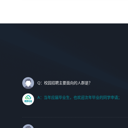
间设计，人机界面设计，标志及吉祥物设计，效果图后期处
调优、故障诊断等工作；
理等。
2. 在此基础上，并能为客户提供客户化技术支持方案，提升
软件使用效率与价值。
岗位要求：
1、艺术设计类相关专业；
任职要求:
2、热爱展览展示设计工作，熟悉行业动向，设计专业知识
1. 计算机专业相关背景；
和产品专业知识；
2. 自我学习和动手能力强，对操作系统、数据库有一定基础
3、具有良好的人际沟通、准确判断客户需求并执行的能
和兴趣；
力、较强的团队合作能力和服务意识。
3.沟通能力强、有基础客户服务意识。
Q：校园招聘主要面向的人群是？
A：当年应届毕业生，也欢迎次年毕业的同学申请；