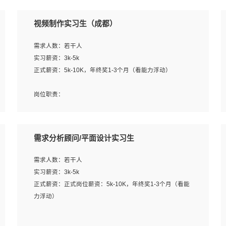
视频制作实习生（成都）
需求人数：若干人
实习薪资：3k-5k
正式薪资：5k-10K，年终奖1-3个月（看能力浮动）
岗位职责：
1、各类企业宣传片视频的剪辑和片头片尾包装；
2、广告片的后期剪辑与整体特效合成；
3、特效及动画制作并了解后期合成软件。
需求分析顾问/平面设计实习生
岗位要求：
需求人数：若干人
1、热爱影视，责任心强，有强烈的兴趣和后期制作的主观
实习薪资：3k-5k
能动性；
正式薪资：正式岗位薪资：5k-10K，年终奖1-3个月（看能
2、熟练使用After Effect、Photo Shop、熟练掌握视频剪辑
力浮动）
和特效包装软件；
3、能对影片后期进行整体调色控制，具备一定审美感；
岗位职责：