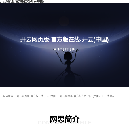
开云网页版·官方版在线-开云(中国)
开云网页版·官方版在线-开云(中国)
ABOUT US
当前位置：
开云网页版·官方版在线-开云(中国)
>
开云网页版·官方版在线-开云(中国)
>
在线留言
网思简介
COMPANY PROFILE