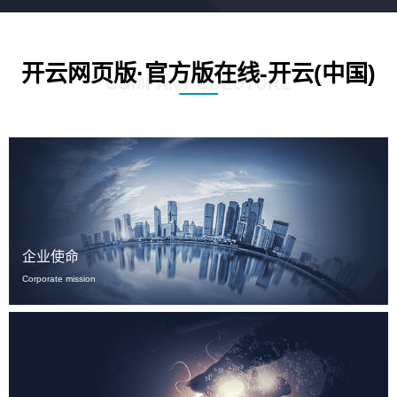
开云网页版·官方版在线-开云(中国)
COMPANY CULUTURE
企业使命
Corporate mission