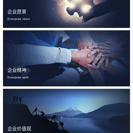
企业愿景
Enterprise vision
企业精神
Enterprise spirit
企业价值观