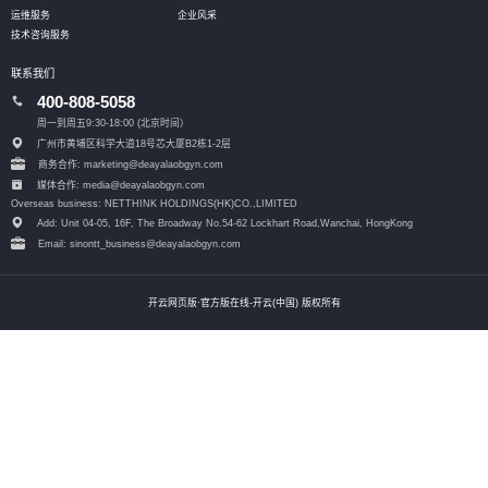
运维服务
企业风采
技术咨询服务
联系我们
400-808-5058
周一到周五9:30-18:00 (北京时间）
广州市黄埔区科学大道18号芯大厦B2栋1-2层
商务合作: marketing@deayalaobgyn.com
媒体合作: media@deayalaobgyn.com
Overseas business: NETTHINK HOLDINGS(HK)CO.,LIMITED
Add: Unit 04-05, 16F, The Broadway No.54-62 Lockhart Road,
Wanchai, HongKong
Email: sinontt_business@deayalaobgyn.com
开云网页版·官方版在线-开云(中国) 版权所有