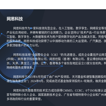
网思科技
网思科技作为一家科技领先型企业，在人工智能、数字孪生、网络安全等
产业化应用经验，并拥有敏锐的行业洞察力。企业坚持以“技术产品+行业场景
工智能、数字孪生、大数据等技术为用户提供数字化的产品及解决方案。凭借
的服务品质，网思科技成功获得了以中国移动为首的三大运营商、广汽集团、
多家顶级客户的大力认可。
网思科技采用“全国整合企业（CIE）”的先进理念，成员企业囊括开云网
(中国) 、网思数字科技有限公司、网思控股（香港）有限公司、星云博创科技
京、天津、黑龙江、吉林、辽宁、香港等多个省份及地区设立15家分支机构，
网络和服务支撑体系。
网思科技于2023年8月完成了由广州产投领投、天河基金和建智集团跟投
潜在独角兽企业”；2024年9月，完成由范式基金独家领投的A+轮融资，融资
网思科技凭借雄厚的技术实力成功获得CMMI5、CCRC、6个ISO标准
家专精特新小巨人企业、国家高新技术企业、广东省专精特新中小企业和广州
多项政府和行业的重要荣誉。