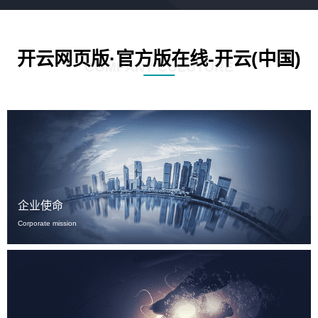
开云网页版·官方版在线-开云(中国)
COMPANY CULUTURE
企业使命
Corporate mission