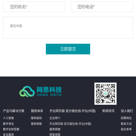
立即提交
产品与解决方案
服务体系
开云网页版·官方版在线-开云(中国)
新闻资讯
加入我们
人工智能
服务级别
企业简介
招聘岗位
数字孪生
服务网络
开云网页版·官方版在线-开云(中国)
联系方式
数字化转型解
服务网络
留言表单
安全服务
荣誉资质