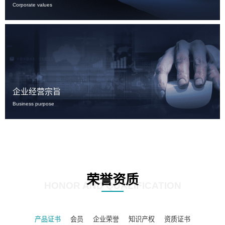
Corporate values
企业经营宗旨
Business purpose
荣誉资质
HONOR AND QUALIFICATION
产品证书
会员
企业荣誉
知识产权
资质证书