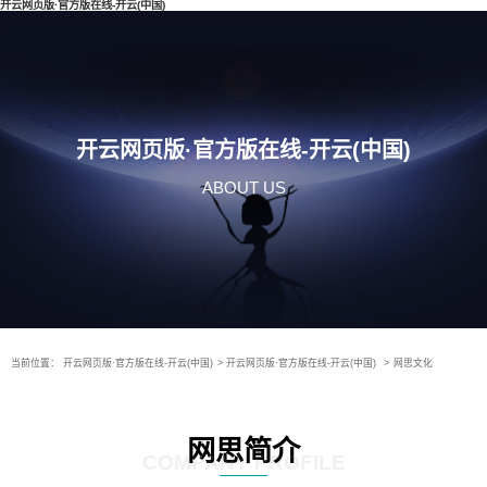
开云网页版·官方版在线-开云(中国)
开云网页版·官方版在线-开云(中国)
ABOUT US
当前位置：
开云网页版·官方版在线-开云(中国)
>
开云网页版·官方版在线-开云(中国)
>
网思文化
网思简介
COMPANY PROFILE