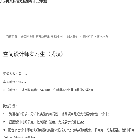
开云网页版·官方版在线-开云(中国)
当前位置：
开云网页版·官方版在线-开云(中国)
>
加入我们
>
校园招聘
>
技术体系
空间设计师实习生（武汉）
需求人数：若干人
实习薪资：3k-5k
正式薪资：正式岗位薪资：5k-10K，年终奖1-3个月（看能力浮动）
岗位职责：
1、 沟通客户需求，分析其实施的可行性，辅助项目经理完成展示策划、设计；
2、 把握设计时间节点，控制设计进度，完成展示设计任务；
3、配合平面设计师完成项目最终的整体汇报方案；参与项目例会，项目完工总结报告，设计项目