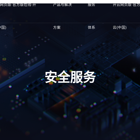
网页版·官方版在线-开
产品与解决
服务
开云网页版·官方
中国)
方案
体系
云(中国)
安全服务