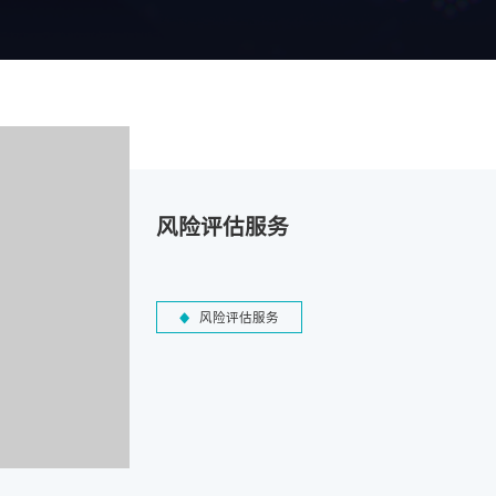
风险评估服务
风险评估服务