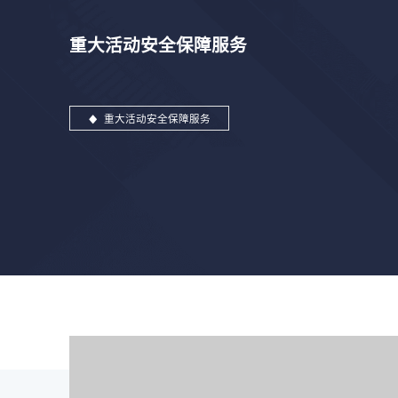
重大活动安全保障服务
重大活动安全保障服务