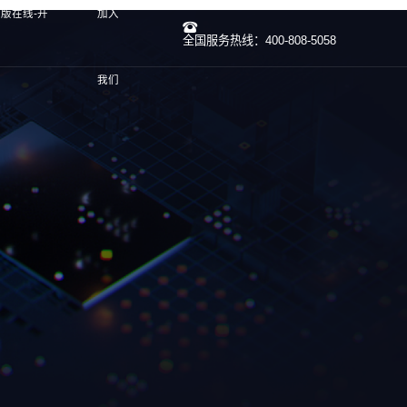
版在线-开
加入
全国服务热线：400-808-5058
我们