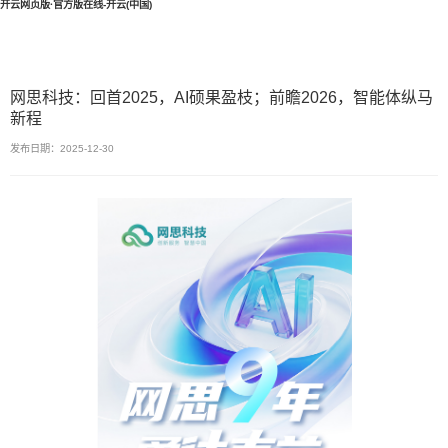
开云网页版·官方版在线-开云(中国)
网思科技：回首2025，AI硕果盈枝；前瞻2026，智能体纵马
新程
发布日期：2025-12-30