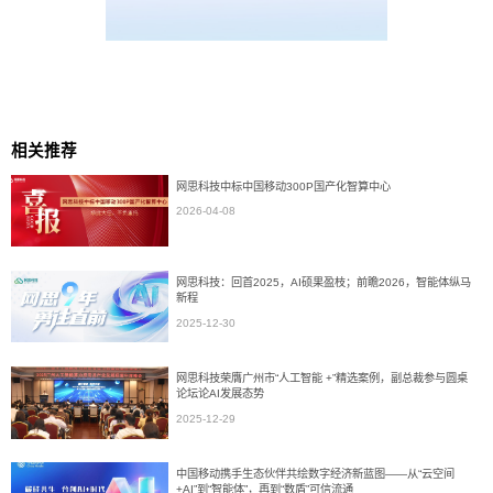
相关推荐
网思科技中标中国移动300P国产化智算中心
2026-04-08
网思科技：回首2025，AI硕果盈枝；前瞻2026，智能体纵马
新程
2025-12-30
网思科技荣膺广州市“人工智能 +”精选案例，副总裁参与圆桌
论坛论AI发展态势
2025-12-29
中国移动携手生态伙伴共绘数字经济新蓝图——从“云空间
+AI”到“智能体”，再到“数盾”可信流通